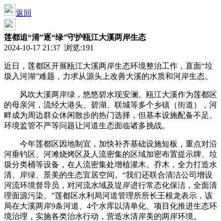
返回
莲都追“清”逐“绿”守护瓯江大溪两岸生态
2024-10-17 21:37 浏览:
191
近日，莲都区开展瓯江大溪两岸生态环境整治工作，直面“垃
圾入河湖”难题，力求从源头上改善大溪的水质和河岸生态。
风吹大溪两岸绿，悠悠碧水现安澜。瓯江大溪作为莲都区
的母亲河，流经大港头、碧湖、联城等多个乡镇（街道），河
畔成为周边群众休闲散步的热门选择，但基本设施配备不足、
环境监管不严等问题让河道生态面临诸多挑战。
今年莲都区因地制宜，加快补齐基础设施短板，重点对沿
河垂钓区、河滩烧烤区及人流密集的区域加密布置提示牌、垃
圾分类桶等设备，在人流密集处增植灌木、乔木，全力打造水
清、岸绿、景美的生态宜居空间。“我们还联合清洁公司增设
河流环境督导员，对河流水域及堤岸进行常态化保洁，全面清
理面源污染。”莲都区水利局河道管理所所长王根龙表示，该
局在大溪两岸9条河道、4个水库以清单化、项目化推进生态环
境治理，实施各类治水行动，营造水清岸美的两岸环境。