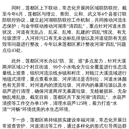
同时，莲都区上下联动，常态化开展跨区域联防联控。截
至今年6月，莲都区与缙云、青田、云和、武义等4个县签订联
防联控协议，建立起河湖联防联控工作机制，共同推动河流生
态保护；与金华联动推动河湖库“清四乱”，重点针对河道水质
状况，河道有无乱占、乱采、乱堆、乱建的“四乱”情况、有无
垃圾漂浮，入河排污口有无未达标乱排放以及河道堤防有无损
毁等问题进行整改，今年以来莲都区累计整改河湖“四乱”问题
点位43处。
此外，莲都区河长办以“防、宣、巡”多点发力，针对大溪
两岸区域12个村庄街道、99个小水电全方位全覆盖进行生态流
量线上巡查，组织河流沿线乡镇和村庄，对瓯江大溪流域进行
地毯式清理，重点查看水面、河岸清洁是否到位，河道水体颜
色有无异常。对河道内的漂流垃圾、河岸内的暴露垃圾以及水
葫芦进行清理，确保河道两岸无暴露垃圾、无植被损坏、无杂
物乱堆乱放。截至目前，莲都区共下发河湖“清四乱”、水葫芦
清捞等工作交办单15件，清理水葫芦125吨，着力打造“水
清”“河畅”环境优美的水生态环境。
下一步，莲都区将持续抓实建设幸福河湖，常态化开展日
常巡查管护、河道清洁等工作，通过多样化的形式引导周边群